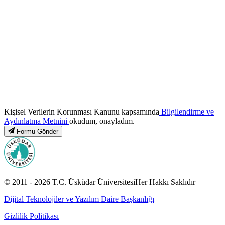
Kişisel Verilerin Korunması Kanunu kapsamında
Bilgilendirme ve
Aydınlatma Metnini
okudum, onayladım.
Formu Gönder
© 2011 -
2026
T.C.
Üsküdar Üniversitesi
Her Hakkı Saklıdır
Dijital Teknolojiler ve Yazılım Daire Başkanlığı
Gizlilik Politikası