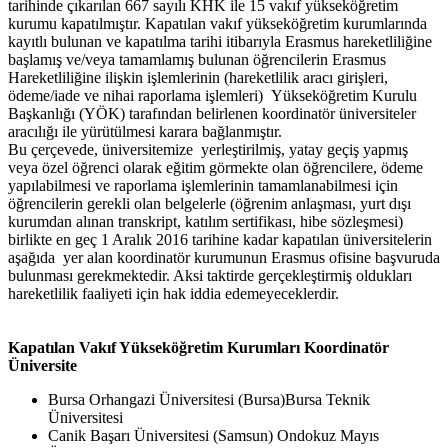
tarihinde çıkarılan 667 sayılı KHK ile 15 vakıf yükseköğretim
kurumu kapatılmıştır. Kapatılan vakıf yükseköğretim kurumlarında
kayıtlı bulunan ve kapatılma tarihi itibarıyla Erasmus hareketliliğine
başlamış ve/veya tamamlamış bulunan öğrencilerin Erasmus
Hareketliliğine ilişkin işlemlerinin (hareketlilik aracı girişleri,
ödeme/iade ve nihai raporlama işlemleri) Yükseköğretim Kurulu
Başkanlığı (YÖK) tarafından belirlenen koordinatör üniversiteler
aracılığı ile yürütülmesi karara bağlanmıştır.
Bu çerçevede, üniversitemize yerleştirilmiş, yatay geçiş yapmış
veya özel öğrenci olarak eğitim görmekte olan öğrencilere, ödeme
yapılabilmesi ve raporlama işlemlerinin tamamlanabilmesi için
öğrencilerin gerekli olan belgelerle (öğrenim anlaşması, yurt dışı
kurumdan alınan transkript, katılım sertifikası, hibe sözleşmesi)
birlikte en geç 1 Aralık 2016 tarihine kadar kapatılan üniversitelerin
aşağıda yer alan koordinatör kurumunun Erasmus ofisine başvuruda
bulunması gerekmektedir. Aksi taktirde gerçekleştirmiş oldukları
hareketlilik faaliyeti için hak iddia edemeyeceklerdir.
Kapatılan Vakıf Yükseköğretim Kurumları
Koordinatör
Üniversite
Bursa Orhangazi Üniversitesi (Bursa)Bursa Teknik
Üniversitesi
Canik Başarı Üniversitesi (Samsun) Ondokuz Mayıs