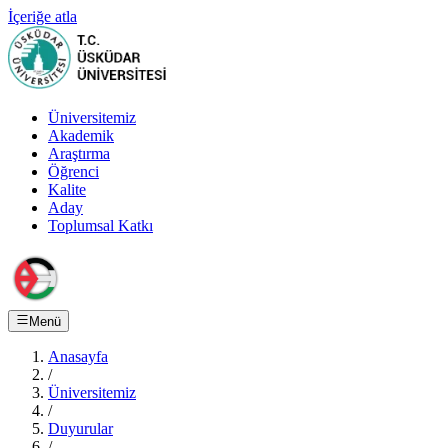
İçeriğe atla
Üniversitemiz
Akademik
Araştırma
Öğrenci
Kalite
Aday
Toplumsal Katkı
Menü
Anasayfa
/
Üniversitemiz
/
Duyurular
/