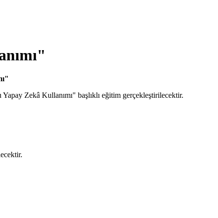
lanımı"
mı"
pay Zekâ Kullanımı" başlıklı eğitim gerçekleştirilecektir.
lecektir.