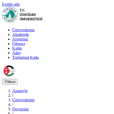
İçeriğe atla
Üniversitemiz
Akademik
Araştırma
Öğrenci
Kalite
Aday
Toplumsal Katkı
Menü
Anasayfa
/
Üniversitemiz
/
Duyurular
/