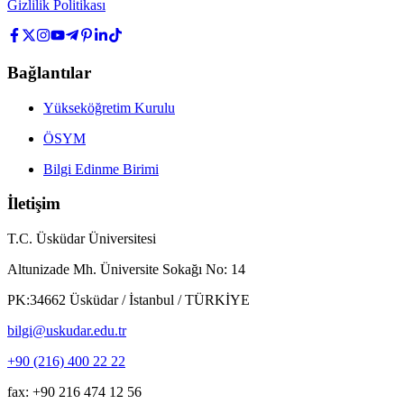
Gizlilik Politikası
Bağlantılar
Yükseköğretim Kurulu
ÖSYM
Bilgi Edinme Birimi
İletişim
T.C. Üsküdar Üniversitesi
Altunizade Mh. Üniversite Sokağı No: 14
PK:34662 Üsküdar / İstanbul / TÜRKİYE
bilgi@uskudar.edu.tr
+90 (216) 400 22 22
fax: +90 216 474 12 56