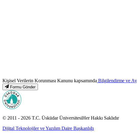
Kişisel Verilerin Korunması Kanunu kapsamında
Bilgilendirme ve A
Formu Gönder
© 2011 -
2026
T.C.
Üsküdar Üniversitesi
Her Hakkı Saklıdır
Dijital Teknolojiler ve Yazılım Daire Başkanlığı