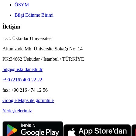
ÖSYM
Bilgi Edinme Birimi
İletişim
T.C. Üsküdar Üniversitesi
Altunizade Mh. Üniversite Sokağı No: 14
PK:34662 Üsküdar / İstanbul / TÜRKİYE
bilgi@uskudar.edu.tr
+90 (216) 400 22 22
fax: +90 216 474 12 56
Google Maps ile görüntüle
Yerleşkelerimiz