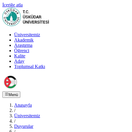
İçeriğe atla
Üniversitemiz
Akademik
Araştırma
Öğrenci
Kalite
Aday
Toplumsal Katkı
Menü
Anasayfa
/
Üniversitemiz
/
Duyurular
/