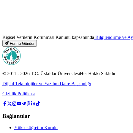
Kişisel Verilerin Korunması Kanunu kapsamında
Bilgilendirme ve A
Formu Gönder
© 2011 -
2026
T.C.
Üsküdar Üniversitesi
Her Hakkı Saklıdır
Dijital Teknolojiler ve Yazılım Daire Başkanlığı
Gizlilik Politikası
Bağlantılar
Yükseköğretim Kurulu