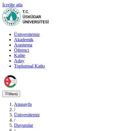
İçeriğe atla
Üniversitemiz
Akademik
Araştırma
Öğrenci
Kalite
Aday
Toplumsal Katkı
Menü
Anasayfa
/
Üniversitemiz
/
Duyurular
/