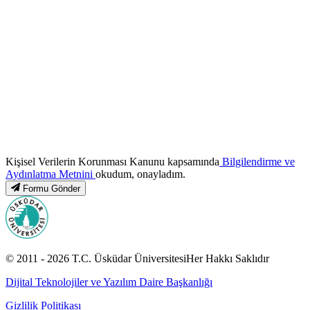
Kişisel Verilerin Korunması Kanunu kapsamında
Bilgilendirme ve
Aydınlatma Metnini
okudum, onayladım.
Formu Gönder
© 2011 -
2026
T.C.
Üsküdar Üniversitesi
Her Hakkı Saklıdır
Dijital Teknolojiler ve Yazılım Daire Başkanlığı
Gizlilik Politikası