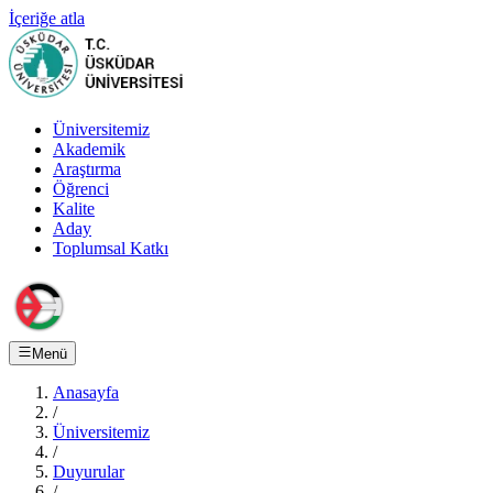
İçeriğe atla
Üniversitemiz
Akademik
Araştırma
Öğrenci
Kalite
Aday
Toplumsal Katkı
Menü
Anasayfa
/
Üniversitemiz
/
Duyurular
/