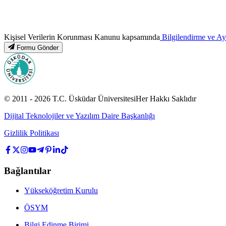
Kişisel Verilerin Korunması Kanunu kapsamında
Bilgilendirme ve A
Formu Gönder
© 2011 -
2026
T.C.
Üsküdar Üniversitesi
Her Hakkı Saklıdır
Dijital Teknolojiler ve Yazılım Daire Başkanlığı
Gizlilik Politikası
Bağlantılar
Yükseköğretim Kurulu
ÖSYM
Bilgi Edinme Birimi