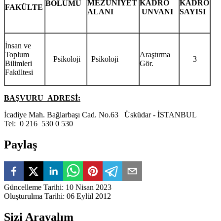
MEZUNİYET
KADRO
KADRO
BÖLÜMÜ
FAKÜLTE
ALANI
UNVANI
SAYISI
İnsan ve
Toplum
Araştırma
Psikoloji
Psikoloji
3
Bilimleri
Gör.
Fakültesi
BAŞVURU ADRESİ:
İcadiye Mah. Bağlarbaşı Cad. No.63 Üsküdar - İSTANBUL
Tel: 0 216 530 0 530
Paylaş
Güncelleme Tarihi
:
10 Nisan 2023
Oluşturulma Tarihi
:
06 Eylül 2012
Sizi Arayalım