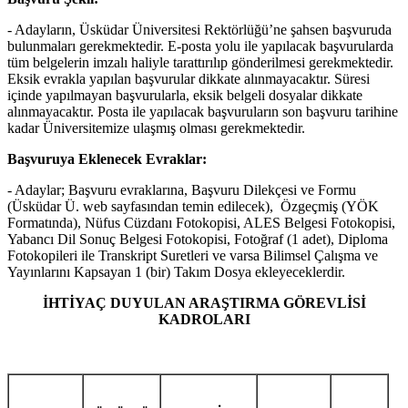
- Adayların, Üsküdar Üniversitesi Rektörlüğü’ne şahsen başvuruda
bulunmaları gerekmektedir. E-posta yolu ile yapılacak başvurularda
tüm belgelerin imzalı haliyle tarattırılıp gönderilmesi gerekmektedir.
Eksik evrakla yapılan başvurular dikkate alınmayacaktır. Süresi
içinde yapılmayan başvurularla, eksik belgeli dosyalar dikkate
alınmayacaktır. Posta ile yapılacak başvuruların son başvuru tarihine
kadar Üniversitemize ulaşmış olması gerekmektedir.
Başvuruya Eklenecek Evraklar:
- Adaylar; Başvuru evraklarına, Başvuru Dilekçesi ve Formu
(Üsküdar Ü. web sayfasından temin edilecek), Özgeçmiş (YÖK
Formatında), Nüfus Cüzdanı Fotokopisi, ALES Belgesi Fotokopisi,
Yabancı Dil Sonuç Belgesi Fotokopisi, Fotoğraf (1 adet), Diploma
Fotokopileri ile Transkript Suretleri ve varsa Bilimsel Çalışma ve
Yayınlarını Kapsayan 1 (bir) Takım Dosya ekleyeceklerdir.
İHTİYAÇ DUYULAN ARAŞTIRMA GÖREVLİSİ
KADROLARI