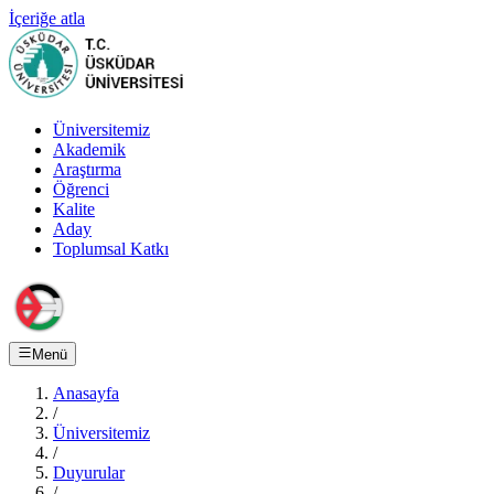
İçeriğe atla
Üniversitemiz
Akademik
Araştırma
Öğrenci
Kalite
Aday
Toplumsal Katkı
Menü
Anasayfa
/
Üniversitemiz
/
Duyurular
/