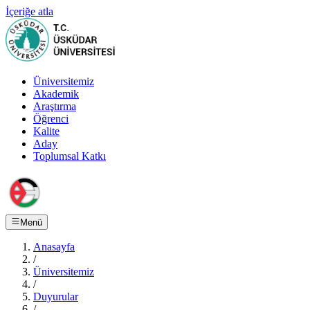
İçeriğe atla
Üniversitemiz
Akademik
Araştırma
Öğrenci
Kalite
Aday
Toplumsal Katkı
Menü
Anasayfa
/
Üniversitemiz
/
Duyurular
/