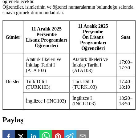
öğrenebilecektir.
Öğrenciler, isimlerinin ve öğrenci numaralarının bulunduğu salonda
sınava girmek durumundadırlar.
11 Aralık 2025
11 Aralık 2025
Perşembe
Perşembe
Günler
Ön Lisans
Saat
Lisanz Programları
Programları
Öğrencileri
Öğrencileri
Atatürk İlkeleri ve
Atatürk İlkeleri ve
17:00–
İnkılap Tarihi I
İnkılap Tarihi I
17:30
(ATA103)
(ATA103)
Dersler
Türk Dili I
Türk Dili I
17:40–
(TURK103)
(TURK103)
18:10
İngilizce I
18:20–
İngilizce I (ING103)
(INGU103)
18:50
Paylaş