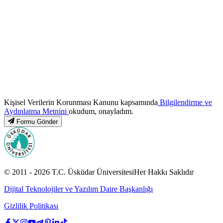
Kişisel Verilerin Korunması Kanunu kapsamında
Bilgilendirme ve
Aydınlatma Metnini
okudum, onayladım.
Formu Gönder
© 2011 -
2026
T.C.
Üsküdar Üniversitesi
Her Hakkı Saklıdır
Dijital Teknolojiler ve Yazılım Daire Başkanlığı
Gizlilik Politikası