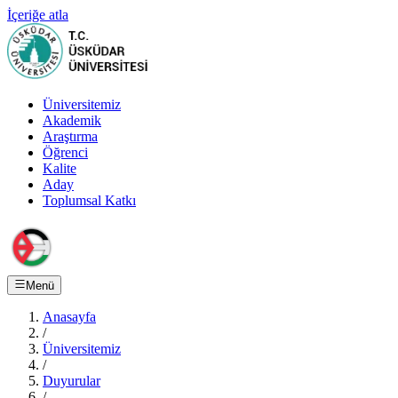
İçeriğe atla
Üniversitemiz
Akademik
Araştırma
Öğrenci
Kalite
Aday
Toplumsal Katkı
Menü
Anasayfa
/
Üniversitemiz
/
Duyurular
/