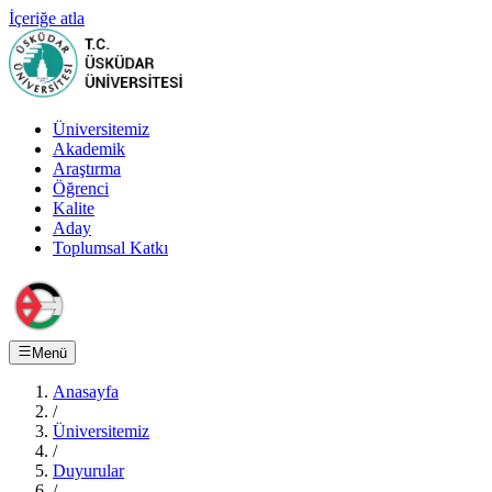
İçeriğe atla
Üniversitemiz
Akademik
Araştırma
Öğrenci
Kalite
Aday
Toplumsal Katkı
Menü
Anasayfa
/
Üniversitemiz
/
Duyurular
/