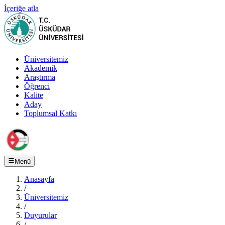
İçeriğe atla
Üniversitemiz
Akademik
Araştırma
Öğrenci
Kalite
Aday
Toplumsal Katkı
Menü
Anasayfa
/
Üniversitemiz
/
Duyurular
/