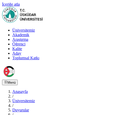
İçeriğe atla
Üniversitemiz
Akademik
Araştırma
Öğrenci
Kalite
Aday
Toplumsal Katkı
Menü
Anasayfa
/
Üniversitemiz
/
Duyurular
/