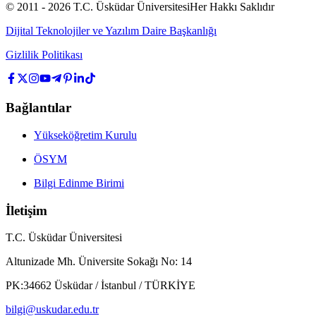
© 2011 -
2026
T.C.
Üsküdar Üniversitesi
Her Hakkı Saklıdır
Dijital Teknolojiler ve Yazılım Daire Başkanlığı
Gizlilik Politikası
Bağlantılar
Yükseköğretim Kurulu
ÖSYM
Bilgi Edinme Birimi
İletişim
T.C. Üsküdar Üniversitesi
Altunizade Mh. Üniversite Sokağı No: 14
PK:34662 Üsküdar / İstanbul / TÜRKİYE
bilgi@uskudar.edu.tr