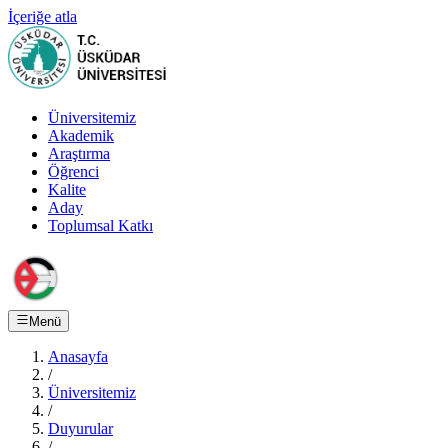
İçeriğe atla
Üniversitemiz
Akademik
Araştırma
Öğrenci
Kalite
Aday
Toplumsal Katkı
Menü
Anasayfa
/
Üniversitemiz
/
Duyurular
/