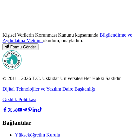
Kişisel Verilerin Korunması Kanunu kapsamında
Bilgilendirme ve
Aydınlatma Metnini
okudum, onayladım.
Formu Gönder
© 2011 -
2026
T.C.
Üsküdar Üniversitesi
Her Hakkı Saklıdır
Dijital Teknolojiler ve Yazılım Daire Başkanlığı
Gizlilik Politikası
Bağlantılar
Yükseköğretim Kurulu