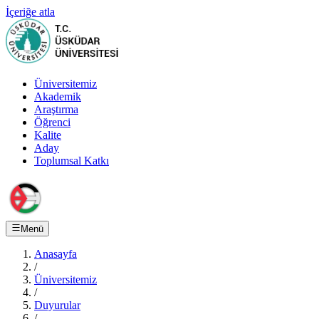
İçeriğe atla
Üniversitemiz
Akademik
Araştırma
Öğrenci
Kalite
Aday
Toplumsal Katkı
Menü
Anasayfa
/
Üniversitemiz
/
Duyurular
/