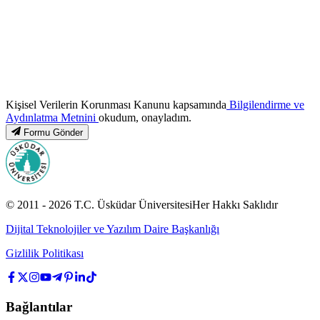
Kişisel Verilerin Korunması Kanunu kapsamında
Bilgilendirme ve
Aydınlatma Metnini
okudum, onayladım.
Formu Gönder
© 2011 -
2026
T.C.
Üsküdar Üniversitesi
Her Hakkı Saklıdır
Dijital Teknolojiler ve Yazılım Daire Başkanlığı
Gizlilik Politikası
Bağlantılar