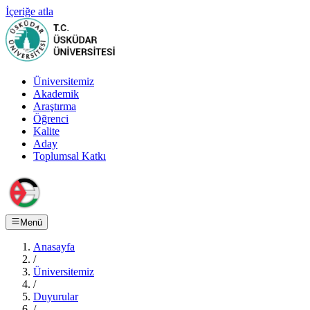
İçeriğe atla
Üniversitemiz
Akademik
Araştırma
Öğrenci
Kalite
Aday
Toplumsal Katkı
Menü
Anasayfa
/
Üniversitemiz
/
Duyurular
/