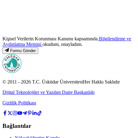
Kişisel Verilerin Korunması Kanunu kapsamında
Bilgilendirme ve
Aydınlatma Metnini
okudum, onayladım.
Formu Gönder
© 2011 -
2026
T.C.
Üsküdar Üniversitesi
Her Hakkı Saklıdır
Dijital Teknolojiler ve Yazılım Daire Başkanlığı
Gizlilik Politikası
Bağlantılar
Yükseköğretim Kurulu