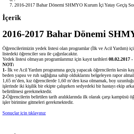
2016-2017 Bahar Dönemi SHMYO Kurum İçi Yatay Geçiş Son
İçerik
2016-2017 Bahar Dönemi SHMYO
Öğrencilerimizin yedek listesi olan programlar (İlk ve Acil Yardım) için
listedeki öğrenciler sıra ile çağırılacaktır.
Yedek listesi olmayan programlarımız için kayıt tarihleri
08.02.2017 -
NOT:
1-
İlk ve Acil Yardım programına geçiş yapacak öğrencilerin kesin kay
beden yapısı ve ruh sağlığına sahip olduklarını belgeleyen rapor almal
1,65 m’den, kız öğrencilerde 1,60 m’den kısa olmamak, boy uzunluğunu
işlerinde iki kişilik bir ekipte çalışırken sedyedeki bir hastayı ekip a
belirtilmesi gerekmektedir.
2-
Öğrencilerin belirtilen tarih aralıklarında ilk olarak çarşı kampüsü ö
işler birimine gitmeleri gerekmektedir.
Sonuçlar için tıklayınız