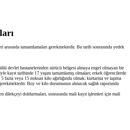
ları
eri arasında tamamlamaları gerekmektedir. Bu tarih sonrasında yedek
küllü devlet hastanelerinden sürücü belgesi almaya engel olmayan bir
iyle kayıt tarihinde 17 yaşını tamamlamış olmaları; erkek öğrencilerde
5 fazla veya 15 noksan kilo ağırlığında olmak; kurtarma ve taşıma
aları gerekmektedir. Boy ve kilo durumunun alınacak sağlık raporunda
den dilekçeyi doldurmaları, sonrasında mali kayıt işlemleri için mali