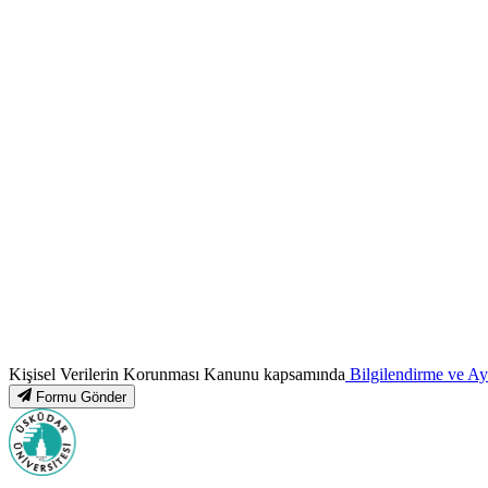
Kişisel Verilerin Korunması Kanunu kapsamında
Bilgilendirme ve A
Formu Gönder