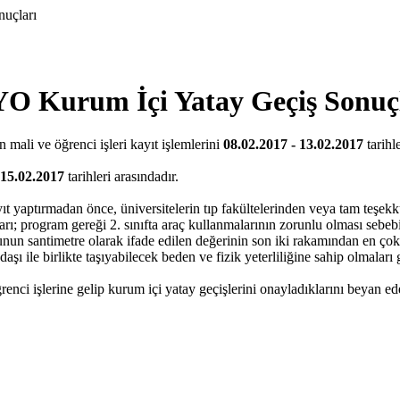
uçları
 Kurum İçi Yatay Geçiş Sonuç
 mali ve öğrenci işleri kayıt işlemlerini
08.02.2017 - 13.02.2017
tarihl
 15.02.2017
tarihleri arasındadır.
ıt yaptırmadan önce, üniversitelerin tıp fakültelerinden veya tam teşek
arı; program gereği 2. sınıfta araç kullanmalarının zorunlu olması sebeb
n santimetre olarak ifade edilen değerinin son iki rakamından en çok 
rkadaşı ile birlikte taşıyabilecek beden ve fizik yeterliliğine sahip olm
ğrenci işlerine gelip kurum içi yatay geçişlerini onayladıklarını beyan e