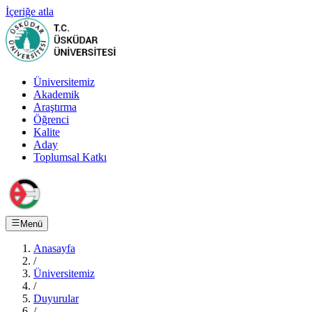
İçeriğe atla
Üniversitemiz
Akademik
Araştırma
Öğrenci
Kalite
Aday
Toplumsal Katkı
Menü
Anasayfa
/
Üniversitemiz
/
Duyurular
/