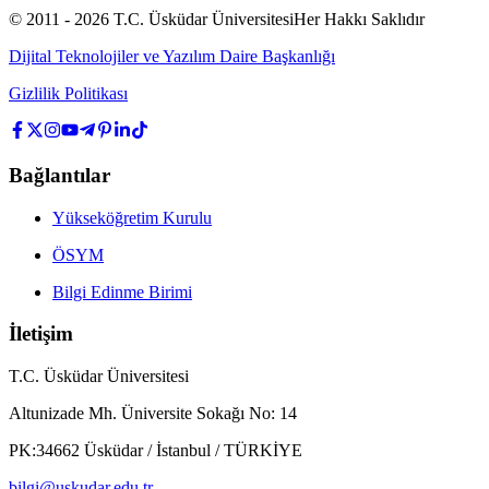
© 2011 -
2026
T.C.
Üsküdar Üniversitesi
Her Hakkı Saklıdır
Dijital Teknolojiler ve Yazılım Daire Başkanlığı
Gizlilik Politikası
Bağlantılar
Yükseköğretim Kurulu
ÖSYM
Bilgi Edinme Birimi
İletişim
T.C. Üsküdar Üniversitesi
Altunizade Mh. Üniversite Sokağı No: 14
PK:34662 Üsküdar / İstanbul / TÜRKİYE
bilgi@uskudar.edu.tr