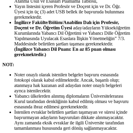
Atanma Usul ve Esasları Puanlama Tablosu,
Yayın listesini içeren Profesör ve Doçent için ve Dr. Öğr.
Üyesi için üç (3) adet USB bellek ile başvuruda bulunması
gerekmektedir.
İngilizce Fakülte/Bölüm/Anabilim Dalı için Profesör,
Doçent ve Dr. Öğretim Üyesi
aday/adayların Yükseköğretim
Kurumlarında Yabancı Dil Öğretimi ve Yabancı Dille Öğretim
Yapılmasında Uyulacak Esaslara İlişkin Yönetmeliğin” 7/3.
Maddesinde belirtilen şartları taşıması gerekmektedir.
(İngilizce Yabancı Dil Puanı: En az 85 puan olması
gerekmektedir.)
NOT:
Noter onaylı olarak istenilen belgeler başvuru esnasında
fotokopi olarak kabul edilmektedir. Ancak, başarılı olup;
atanmaya hak kazanan asil adaydan noter onaylı belgeleri
ayrıca istenilecektir.
Yabancı ülkelerden alınmış diplomaların Üniversitelerarası
Kurul tarafından denkliğinin kabul edilmiş olması ve başvuru
esnasında ibraz edilmesi gerekmektedir.
İstenilen evraklar belirtilen şartları taşımayan ve süresi içinde
başvurmayan adayların başvuruları dikkate alınmayacaktır.
Aynı zamanda eksik evraklar ile ilgili Üniversite tarafından
tamamlanması hususunda geri dönüş sağlanmayacaktır.