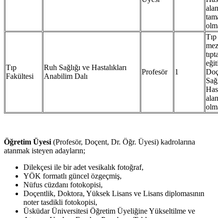
ala
tam
olm
Tıp
mez
tıp
eğit
Tıp
Ruh Sağlığı ve Hastalıkları
Profesör
1
Doç
Fakültesi
Anabilim Dalı
Sağ
Hast
ala
olm
Öğretim Üyesi
(Profesör, Doçent, Dr. Öğr. Üyesi) kadrolarına
atanmak isteyen adayların;
Dilekçesi ile bir adet vesikalık fotoğraf,
YÖK formatlı güncel özgeçmiş,
Nüfus cüzdanı fotokopisi,
Doçentlik, Doktora, Yüksek Lisans ve Lisans diplomasının
noter tasdikli fotokopisi,
Üsküdar Üniversitesi Öğretim Üyeliğine Yükseltilme ve