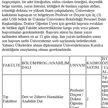
özgeçmişini, bir adet fotoğrafını, nüfus cüzdanı örneğini, doçentlik
belge suretini, yayın listesini, tebliğleri ile bunlara yapılan atıfları,
yönettiği doktora ve yüksek lisans çalışmalarını, Üniversiteye
katkılarını kapsayan ve belgeleyen Profesör ve Doçent için üç (3)
adet USB bellek ile Üsküdar Üniversitesi Rektörlüğü Personel Daire
Başkanlığına, Doktor Öğretim Üyesi için gerekli başvuru evrakları
ile birlikte ilgili Fakülte sekreterliklerine kargo yolu veya şahsen
başvurmaları gerekmektedir. Başvuru süresi bu ilanın yayın
tarihinden itibaren en az 15 gün olup, ilan yayım tarihinden sonra
son başvuru tarihi Üniversitemiz web sayfasında belirtilecektir.
Yabancı Ülkelerden alınan diplomaların Üniversitelerarası Kurulca
denkliğinin onaylanmış olması gerekmektedir.
İS
BÖLÜM/PROG./ANABİLİM
KADRO
ÖZ
FAKÜLTE
UNVANI
DALI
SAYISI
/ 
AL
Tıp
mez
tıp
Profesör/
eği
Doçent /
Doç
Tıp
Deri ve Zührevi Hastalıklar
Doktor
2
Der
Fakültesi
Anabilim Dal
Öğretim
Züh
Üyesi
Hast