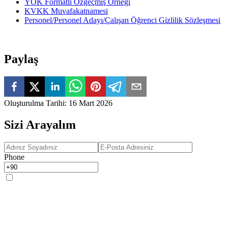
YÖK Formatlı Özgeçmiş Örneği
KVKK Muvafakatnamesi
Personel/Personel Adayı/Çalışan Öğrenci Gizlilik Sözleşmesi
Paylaş
Oluşturulma Tarihi
:
16 Mart 2026
Sizi Arayalım
Phone