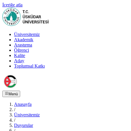
İçeriğe atla
Üniversitemiz
Akademik
Araştırma
Öğrenci
Kalite
Aday
Toplumsal Katkı
Menü
Anasayfa
/
Üniversitemiz
/
Duyurular
/