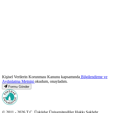
Kişisel Verilerin Korunması Kanunu kapsamında
Bilgilendirme ve
Aydınlatma Metnini
okudum, onayladım.
Formu Gönder
© 2011 -
2026
T.C.
Üsküdar Üniversitesi
Her Hakkı Saklıdır