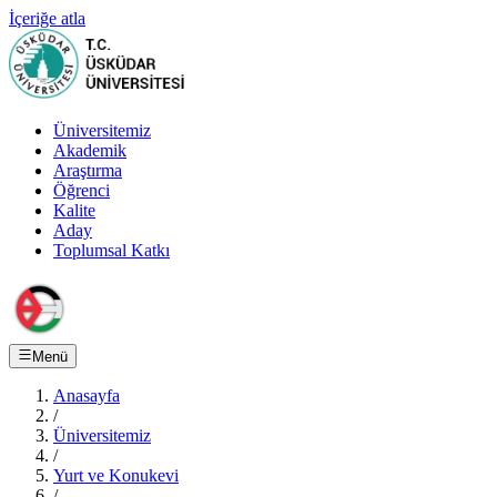
İçeriğe atla
Üniversitemiz
Akademik
Araştırma
Öğrenci
Kalite
Aday
Toplumsal Katkı
Menü
Anasayfa
/
Üniversitemiz
/
Yurt ve Konukevi
/