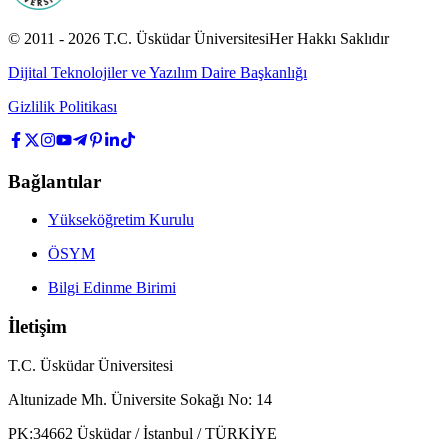
© 2011 -
2026
T.C.
Üsküdar Üniversitesi
Her Hakkı Saklıdır
Dijital Teknolojiler ve Yazılım Daire Başkanlığı
Gizlilik Politikası
Bağlantılar
Yükseköğretim Kurulu
ÖSYM
Bilgi Edinme Birimi
İletişim
T.C. Üsküdar Üniversitesi
Altunizade Mh. Üniversite Sokağı No: 14
PK:34662 Üsküdar / İstanbul / TÜRKİYE