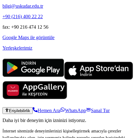
bilgi@uskudar.edu.tr
+90 (216) 400 22 22
fax: +90 216 474 12 56
Google Maps ile görüntüle
Yerleşkelerimiz
Hemen Ara
WhatsApp
Sanal Tur
Erişilebilirlik
Daha iyi bir deneyim için izninizi istiyoruz.
İnternet sitemizde deneyimlerinizi kişiselleştirmek amacıyla çerezler
kullanılmakta olup, izin vermeniz halinde zorunlu çerezler haricindeki