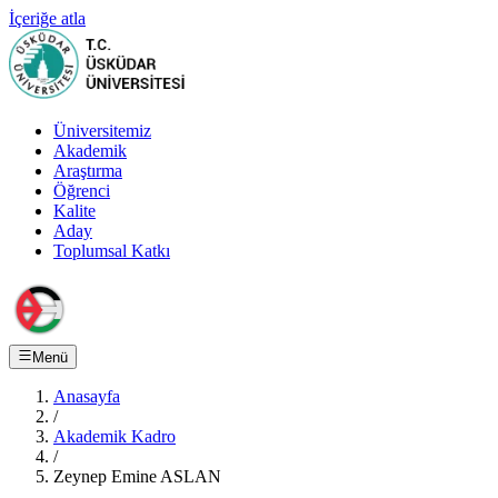
İçeriğe atla
Üniversitemiz
Akademik
Araştırma
Öğrenci
Kalite
Aday
Toplumsal Katkı
Menü
Anasayfa
/
Akademik Kadro
/
Zeynep Emine ASLAN