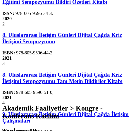
Eğitimi Sempozyumu Bildiri Özetleri Kitabı
ISSN:
978-605-9596-34-3
,
2020
2
8. Uluslararası İletişim Günleri Dijital Çağda Kriz
İletişimi Sempozyumu
ISBN:
978-605-9596-44-2
,
2021
3
8. Uluslararası İletişim Günleri Dijital Çağda Kriz
İletişimi Sempozyumu Tam Metin Bildiriler Kitabı
ISBN:
978-605-9596-51-0
,
2021
4
Akademik Faaliyetler > Kongre -
9. Uluslararası İletişim Günleri Dijital Çağda İletişim
Konferans Katılım
Çalışmaları