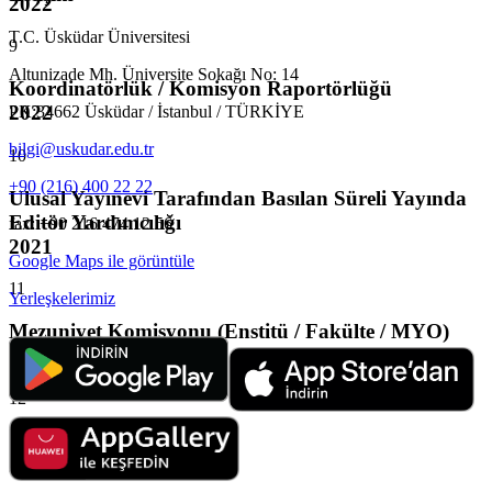
2022
T.C. Üsküdar Üniversitesi
9
Altunizade Mh. Üniversite Sokağı No: 14
Koordinatörlük / Komisyon Raportörlüğü
2022
PK:34662 Üsküdar / İstanbul / TÜRKİYE
bilgi@uskudar.edu.tr
10
+90 (216) 400 22 22
Ulusal Yayınevi Tarafından Basılan Süreli Yayında
Editör Yardımcılığı
fax: +90 216 474 12 56
2021
Google Maps ile görüntüle
11
Yerleşkelerimiz
Mezuniyet Komisyonu (Enstitü / Fakülte / MYO)
2021
12
Etkinlik Komisyonu
2021