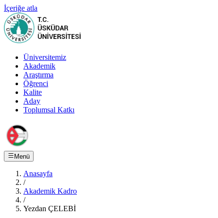
İçeriğe atla
Üniversitemiz
Akademik
Araştırma
Öğrenci
Kalite
Aday
Toplumsal Katkı
Menü
Anasayfa
/
Akademik Kadro
/
Yezdan ÇELEBİ