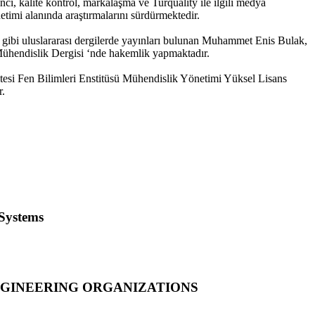
ci, kalite kontrol, markalaşma ve Turquality ile ilgili medya
netimi alanında araştırmalarını sürdürmektedir.
 gibi uluslararası dergilerde yayınları bulunan Muhammet Enis Bulak,
ühendislik Dergisi ‘nde hakemlik yapmaktadır.
tesi Fen Bilimleri Enstitüsü Mühendislik Yönetimi Yüksel Lisans
r.
Systems
NGINEERING ORGANIZATIONS