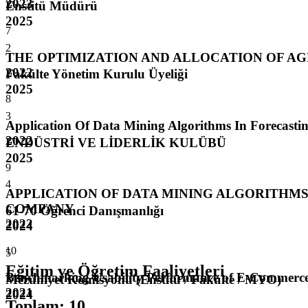
2023
Enstitü Müdürü
2025
7
2
THE OPTIMIZATION AND ALLOCATION OF 
2022
Fakülte Yönetim Kurulu Üyeliği
2025
8
3
Application Of Data Mining Algorithms In Forecast
2022
ENDÜSTRİ VE LİDERLİK KULÜBÜ
2025
9
4
APPLICATION OF DATA MINING ALGORITHMS
COMPANY
61-70 Öğrenci Danışmanlığı
2022
2024
10
5
Eğitim ve Öğretim Faaliyetleri
Benchmarking Usability Performance of E-Commerc
Mezuniyet Komisyonu (Enstitü / Fakülte / MYO)
2021
2024
Toplam
:
10