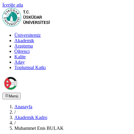
İçeriğe atla
Üniversitemiz
Akademik
Araştırma
Öğrenci
Kalite
Aday
Toplumsal Katkı
Menü
Anasayfa
/
Akademik Kadro
/
Muhammet Enis BULAK