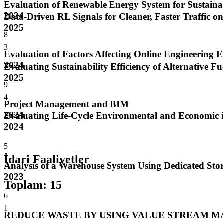
Evaluation of Renewable Energy System for Sustaina
2024
Data-Driven RL Signals for Cleaner, Faster Traffic on
2025
8
3
Evaluation of Factors Affecting Online Engineering
2024
Evaluating Sustainability Efficiency of Alternative Fu
2025
9
4
Project Management and BIM
2024
Evaluating Life-Cycle Environmental and Economic im
2024
5
İdari Faaliyetler
Analysis of a Warehouse System Using Dedicated Sto
2023
Toplam
:
15
6
1
REDUCE WASTE BY USING VALUE STREAM MA