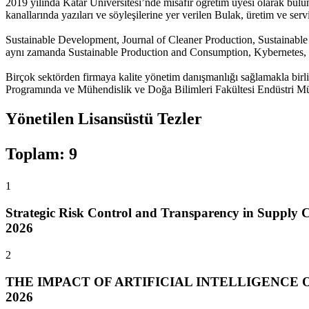
2019 yılında Katar Üniversitesi’nde misafir öğretim üyesi olarak bulun
kanallarında yazıları ve söyleşilerine yer verilen Bulak, üretim ve serv
Sustainable Development, Journal of Cleaner Production, Sustainable 
aynı zamanda Sustainable Production and Consumption, Kybernetes, 
Birçok sektörden firmaya kalite yönetim danışmanlığı sağlamakla bir
Programında ve Mühendislik ve Doğa Bilimleri Fakültesi Endüstri Mü
Yönetilen Lisansüstü Tezler
Toplam
:
9
1
Strategic Risk Control and Transparency in Supply
2026
2
THE IMPACT OF ARTIFICIAL INTELLIGENCE
2026