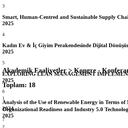
3
Smart, Human-Centred and Sustainable Supply Chain
2025
4
Kadın Ev & İç Giyim Perakendesinde Dijital Dönüşüm 
2025
5
Akademik Faaliyetler > Kongre - Konfera
EXPLORING LEAN MANAGEMENT IMPLEMENTA
2025
Toplam
:
18
6
1
Analysis of the Use of Renewable Energy in Terms o
2024
Organizational Readiness and Industry 5.0 Technolog
2025
7
2