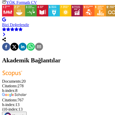
YÖK Formatlı CV
Bizi Değerlendir
Akademik Bağlantılar
Documents:
20
Citations:
278
h-index:
8
Citations:
767
h-index:
13
i10-index:
13