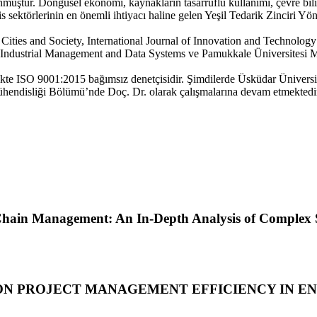
muştur. Döngüsel ekonomi, kaynakların tasarruflu kullanımı, çevre bilin
is sektörlerinin en önemli ihtiyacı haline gelen Yeşil Tedarik Zinciri Yö
Cities and Society, International Journal of Innovation and Technology
Industrial Management and Data Systems ve Pamukkale Üniversitesi M
likte ISO 9001:2015 bağımsız denetçisidir. Şimdilerde Üsküdar Üniversi
hendisliği Bölümü’nde Doç. Dr. olarak çalışmalarına devam etmektedi
 Chain Management: An In-Depth Analysis of Complex 
 ON PROJECT MANAGEMENT EFFICIENCY IN E