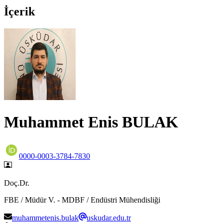
İçerik
Muhammet Enis BULAK
0000-0003-3784-7830
Doç.Dr.
FBE / Müdür V. - MDBF / Endüstri Mühendisliği
muhammetenis.bulak
uskudar.edu.tr