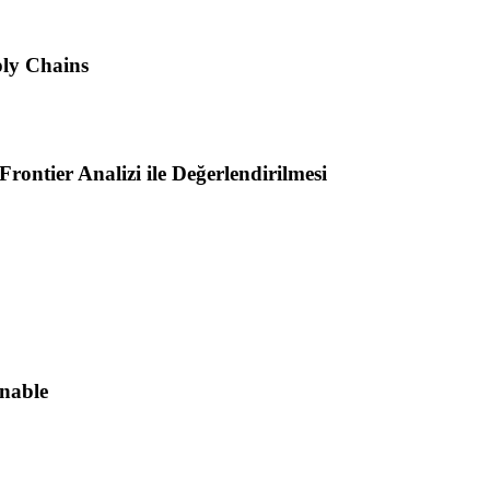
ply Chains
ontier Analizi ile Değerlendirilmesi
inable