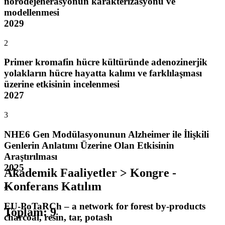
nörodejenerasyonun karakterizasyonu ve
modellenmesi
2029
2
Primer kromafin hücre kültüründe adenozinerjik
yolakların hücre hayatta kalımı ve farklılaşması
üzerine etkisinin incelenmesi
2027
3
NHE6 Gen Modülasyonunun Alzheimer ile İlişkili
Genlerin Anlatımı Üzerine Olan Etkisinin
Araştırılması
2025
Akademik Faaliyetler > Kongre -
Konferans Katılım
4
EU-PoTaRCh – a network for forest by-products
Toplam
:
9
charcoal, resin, tar, potash