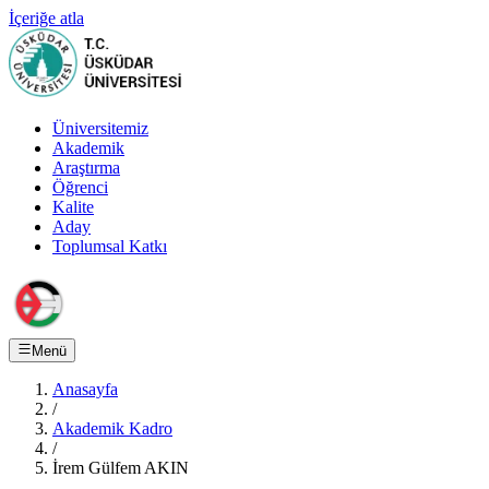
İçeriğe atla
Üniversitemiz
Akademik
Araştırma
Öğrenci
Kalite
Aday
Toplumsal Katkı
Menü
Anasayfa
/
Akademik Kadro
/
İrem Gülfem AKIN