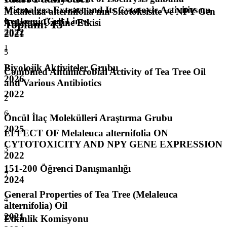
Microalgea Extract and Its Cytotoxic Activities on
Melaleuca alternifolia'nın Sitotoksisite ve NPY Gen
Leukemic Cell Lines
Anlatımı Üzerine Etkisi
Toplam
:
15
2022
2021
1
5
Biyolojik Aktiviteler Grubu
Combined Antimicrobial Activity of Tea Tree Oil
2026
and Various Antibiotics
2022
2
6
Öncül İlaç Molekülleri Araştırma Grubu
2025
EFFECT OF Melaleuca alternifolia ON
CYTOTOXICITY AND NPY GENE EXPRESSION
3
2022
151-200 Öğrenci Danışmanlığı
7
2024
General Properties of Tea Tree (Melaleuca
4
alternifolia) Oil
2021
Etkinlik Komisyonu