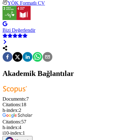
YÖK Formatlı CV
Bizi Değerlendir
Akademik Bağlantılar
Documents:
7
Citations:
18
h-index:
2
Citations:
57
h-index:
4
i10-index:
1