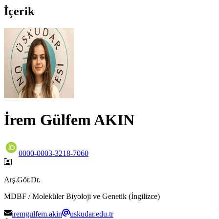
İçerik
İrem Gülfem AKIN
0000-0003-3218-7060
Arş.Gör.Dr.
MDBF / Moleküler Biyoloji ve Genetik (İngilizce)
iremgulfem.akin
uskudar.edu.tr