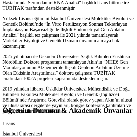
Hastalarında Serumdan miRNA Analizi” başlıklı lisans bitirme tezi
TÜBİTAK tarafından desteklenmiştir.
Yüksek Lisans eğitimini İstanbul Üniversitesi Moleküler Biyoloji ve
Genetik Bölümü’nde “İn Vitro Fertilizasyon Sonrası Tekrarlayan
İmplantasyon Başarısızlığı ile İlişkili Endometriyal Gen Anlatım
Analizi” başlıklı tez çalışması ile 2021 yılında tamamlayarak
Moleküler Biyoloji ve Genetik Uzmanı ünvanını almaya hak
kazanmıştır.
2025 yılı itibari ile Üsküdar Üniversitesi Sağlık Bilimleri Enstitüsü
Nörobilim Doktora programını tamamlayan Akın’ın “NHE6 Gen
Modülasyonunun Alzheimer ile İlişkili Genlerin Anlatımı Üzerine
Olan Etkisinin Araştırılması” doktora çalışması TÜBİTAK
tarafından 1002A projeleri kapsamında desteklenmiştir.
2019 yılından itibaren Üsküdar Üniversitesi Mühendislik ve Doğa
Bilimleri Fakültesi Moleküler Biyoloji ve Genetik (İngilizce)
Bölümü’nde Araştırma Görevlisi olarak görev yapan Akın’ın ulusal
ve uluslararası dergilerde yayınları, kongre konferans katılımları ve
Öğrenim Durumu & Akademik Ünvanlar
proje çalışmaları bulunmaktadır
Lisans
İstanbul Üniversitesi