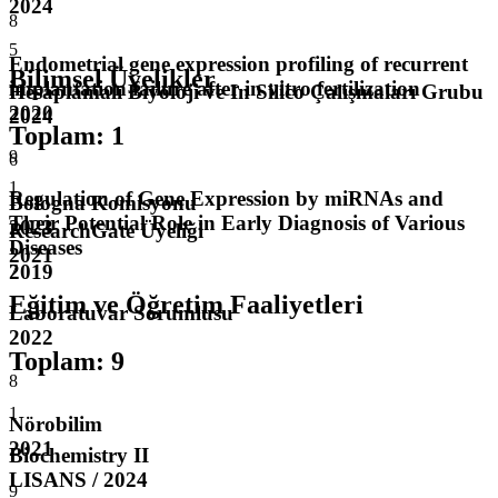
2024
8
5
Endometrial gene expression profiling of recurrent
Bilimsel Üyelikler
implantation failure after in vitro fertilization
Hesaplamalı Biyoloji ve In Silico Çalışmaları Grubu
2020
2024
Toplam
:
1
9
6
1
Regulation of Gene Expression by miRNAs and
Bologna Komisyonu
Their Potential Role in Early Diagnosis of Various
2023
ResearchGate Üyeliği
Diseases
2021
2019
7
Eğitim ve Öğretim Faaliyetleri
Laboratuvar Sorumlusu
2022
Toplam
:
9
8
1
Nörobilim
2021
Biochemistry II
LISANS / 2024
9