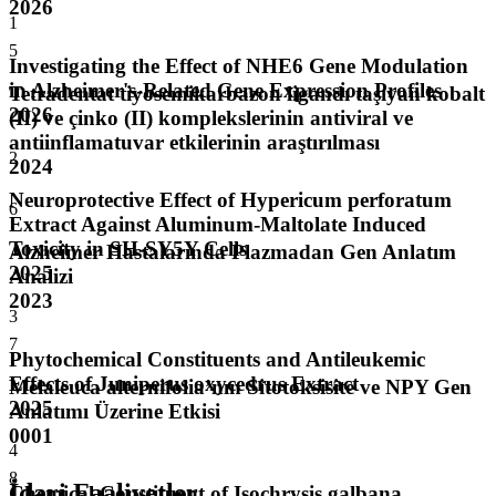
2026
1
5
Investigating the Effect of NHE6 Gene Modulation
in Alzheimer's-Related Gene Expression Profiles
Tetradentat tiyosemikarbazon ligandı taşıyan kobalt
2026
(II) ve çinko (II) komplekslerinin antiviral ve
antiinflamatuvar etkilerinin araştırılması
2
2024
Neuroprotective Effect of Hypericum perforatum
6
Extract Against Aluminum-Maltolate Induced
Toxicity in SH-SY5Y Cells
Alzheimer Hastalarında Plazmadan Gen Anlatım
2025
Analizi
2023
3
7
Phytochemical Constituents and Antileukemic
Effects of Juniperus oxycedrus Extract
Melaleuca alternifolia’nın Sitotoksisite ve NPY Gen
2025
Anlatımı Üzerine Etkisi
0001
4
8
İdari Faaliyetler
Chemical Constituent of Isochrysis galbana