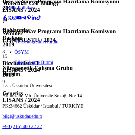
Ders ve Sınav Programı Hazırlama Komisyonu
Molecular Cell Biology
2019
Gizlilik Politikası
LISANS / 2024
14
7
Bağlantılar
Ders ve Sınav Programı Hazırlama Komisyon
Seminer
Başkanı
LISANSUSTU / 2024
Yükseköğretim Kurulu
2019
8
ÖSYM
15
Bilgi Edinme Birimi
Biochemistry I
Nörogenetik Çalışma Grubu
LISANS / 2024
İletişim
2019
9
T.C. Üsküdar Üniversitesi
Genetics
Altunizade Mh. Üniversite Sokağı No: 14
LISANS / 2024
PK:34662 Üsküdar / İstanbul / TÜRKİYE
bilgi@uskudar.edu.tr
+90 (216) 400 22 22