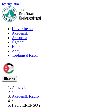
İçeriğe atla
Üniversitemiz
Akademik
Araştırma
Öğrenci
Kalite
Aday
Toplumsal Katkı
Menü
Anasayfa
/
Akademik Kadro
/
Habib ERENSOY