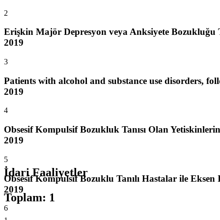
2
Erişkin Majör Depresyon veya Anksiyete Bozukluğu Tanı
2019
3
Patients with alcohol and substance use disorders, fol
2019
4
Obsesif Kompulsif Bozukluk Tanısı Olan Yetiskinlerin
2019
5
İdari Faaliyetler
Obsesif Kompulsif Bozuklu Tanılı Hastalar ile Eksen 
2019
Toplam
:
1
6