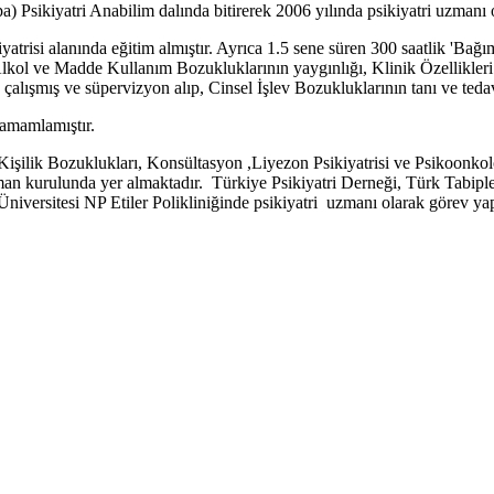
a) Psikiyatri Anabilim dalında bitirerek 2006 yılında psikiyatri uzmanı 
trisi alanında eğitim almıştır. Ayrıca 1.5 sene süren 300 saatlik 'Bağı
Alkol ve Madde Kullanım Bozukluklarının yaygınlığı, Klinik Özellikleri
 çalışmış ve süpervizyon alıp, Cinsel İşlev Bozukluklarının tanı ve t
tamamlamıştır.
 Kişilik Bozuklukları, Konsültasyon ,Liyezon Psikiyatrisi ve Psikoonkolo
n kurulunda yer almaktadır. Türkiye Psikiyatri Derneği, Türk Tabipleri 
niversitesi NP Etiler Polikliniğinde psikiyatri uzmanı olarak görev ya