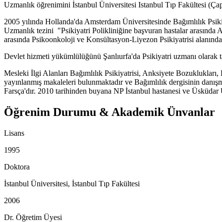
Uzmanlık öğrenimini İstanbul Üniversitesi Istanbul Tıp Fakültesi (Çap
2005 yılında Hollanda'da Amsterdam Üniversitesinde Bağımlılık Psikiya
Uzmanlık tezini "Psikiyatri Polikliniğine başvuran hastalar arasında 
arasında Psikoonkoloji ve Konsültasyon-Liyezon Psikiyatrisi alanında
Devlet hizmeti yükümlülüğünü Şanlıurfa'da Psikiyatri uzmanı olarak 
Mesleki İlgi Alanları Bağımlılık Psikiyatrisi, Anksiyete Bozuklukları,
yayınlanmış makaleleri bulunmaktadır ve Bağımlılık dergisinin danışma
Farsça'dır. 2010 tarihinden buyana NP İstanbul hastanesi ve Üsküdar Ü
Öğrenim Durumu & Akademik Ünvanlar
Lisans
1995
Doktora
İstanbul Üniversitesi, İstanbul Tıp Fakültesi
2006
Dr. Öğretim Üyesi