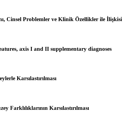
insel Problemler ve Klinik Özellikler ile İlişkisi
features, axis I and II supplementary diagnoses
lerle Karsılastırılması
ey Farklılıklarının Karsılastırılması