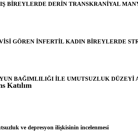
IŞ BİREYLERDE DERİN TRANSKRANİYAL MANY
VİSİ GÖREN İNFERTİL KADIN BİREYLERDE STR
YUN BAĞIMLILIĞI İLE UMUTSUZLUK DÜZEYİ A
ns Katılım
tsuzluk ve depresyon ilişkisinin incelenmesi