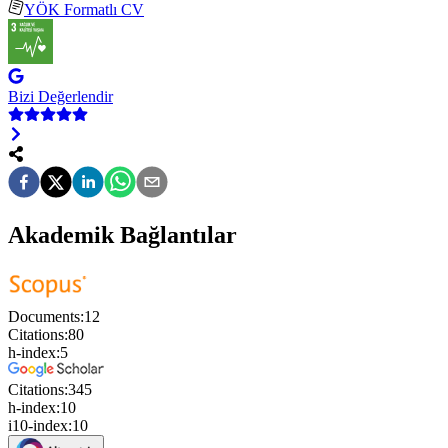
YÖK Formatlı CV
Bizi Değerlendir
Akademik Bağlantılar
Documents:
12
Citations:
80
h-index:
5
Citations:
345
h-index:
10
i10-index:
10