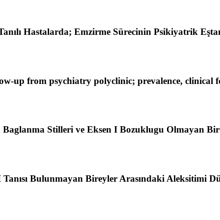
lı Hastalarda; Emzirme Sürecinin Psikiyatrik Eştanı, C
low-up from psychiatry polyclinic; prevalence, clinical 
 Baglanma Stilleri ve Eksen I Bozuklugu Olmayan Birey
I Tanısı Bulunmayan Bireyler Arasındaki Aleksitimi Düz