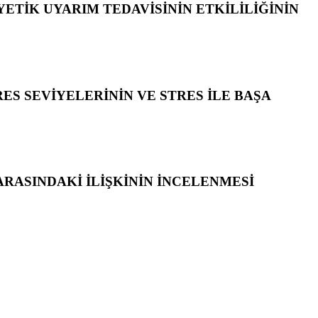
ETİK UYARIM TEDAVİSİNİN ETKİLİLİĞİNİN
ES SEVİYELERİNİN VE STRES İLE BAŞA
RASINDAKİ İLİŞKİNİN İNCELENMESİ