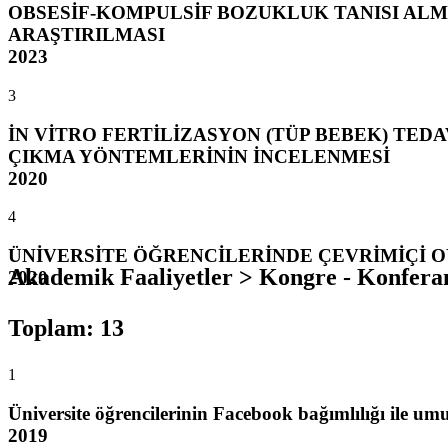
OBSESİF-KOMPULSİF BOZUKLUK TANISI ALM
ARAŞTIRILMASI
2023
3
İN VİTRO FERTİLİZASYON (TÜP BEBEK) TEDA
ÇIKMA YÖNTEMLERİNİN İNCELENMESİ
2020
4
ÜNİVERSİTE ÖĞRENCİLERİNDE ÇEVRİMİÇİ O
Akademik Faaliyetler > Kongre - Konfera
2020
Toplam
:
13
1
Üniversite öğrencilerinin Facebook bağımlılığı ile umu
2019