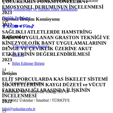
© 2011 -
2026
T.C.
Üsküdar Üniversitesi
Her Hakkı Saklıdır
ÇOCUKLARIN FONKSİYONELLİK ve
EMOSYONEL DURUMUNUN İNCELENMESİ
Dijital Teknolojiler ve Yazılım Daire Başkanlığı
11
2023
Gizlilik Politikası
Öğrenci İletişim Komisyonu
13
2022
SAĞLIKLI ATLETLERDE HAMSTRİNG
Bağlantılar
KASINA UYGULANAN GRASTON TEKNİĞİ VE
KİNEZYOLOJİK BANT UYGULAMALARININ
Yükseköğretim Kurulu
DENGE VE ÇEVİKLİK ÜZERİNE AKUT
ETKİLERİNİN DEĞERLENDİRİLMESİ
ÖSYM
2023
Bilgi Edinme Birimi
14
İletişim
ELİT SPORCULARDA KAS İSKELET SİSTEMİ
T.C. Üsküdar Üniversitesi
ŞİKAYETLERİNİN KAYGI DÜZEYİ ve VÜCUT
FARKINDALIĞI ARASINDA İLİŞKİNİN
Altunizade Mh. Üniversite Sokağı No: 14
İNCELENMESİ
PK:34662 Üsküdar / İstanbul / TÜRKİYE
2022
bilgi@uskudar.edu.tr
15