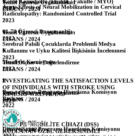
Kalite Komisyonu (Enstitü / Fakülte / MYO)
Temel Egzersiz Uygulamaları
Acute Effects of Neural Mobilization in Cervical
2023
LISANS / 2024
Radiculopathy: Randomized Controlled Trial
2023
7
2
61-70 Öğrenci Danışmanlığı
Temel Egzersiz Uygulamaları
10
2022
LISANS / 2024
Serebral Palsili Çocuklarda Problemli Medya
Kullanımı ve Uyku Kalitesi İlişkisinin İncelenmesi
8
3
2023
Muafiyet Komisyonu
Temel Ölçme ve Değerlendirme
2022
LISANS / 2024
11
INVESTIGATING THE SATISFACTION LEVELS
9
4
OF INDIVIDUALS WITH STROKE USING
Ders ve Sınav Programı Hazırlama Komisyon
Temel Ölçme ve Değerlendirme
KINESIO-WRISTBAND
Başkanı
LISANS / 2024
2023
2022
5
12
10
Nörolojik Bilimler
ADAPTİF MOBİLİTE CİHAZI (DSS)
Ders ve Sınav Programı Hazırlama Komisyonu
LISANS / 2024
KULLANAN ÖZEL GEREKSİNİMLİ
2022