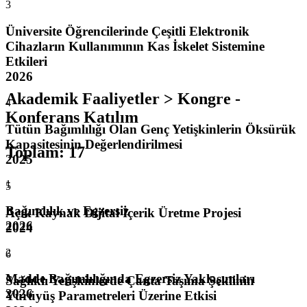
3
Üniversite Öğrencilerinde Çeşitli Elektronik
Cihazların Kullanımının Kas İskelet Sistemine
Etkileri
2026
Akademik Faaliyetler > Kongre -
4
Konferans Katılım
Tütün Bağımlılığı Olan Genç Yetişkinlerin Öksürük
Kapasitesinin Değerlendirilmesi
Toplam
:
17
2025
1
5
Bağımlılık ve Egzersiz
Açık Kaynak Dijital İçerik Üretme Projesi
2026
2024
2
6
Madde Bağımlılığında Egzersiz Yaklaşımları
Sağlıklı Yetişkinlerde Çanta Taşıma Şeklinin
2026
Yürüyüş Parametreleri Üzerine Etkisi