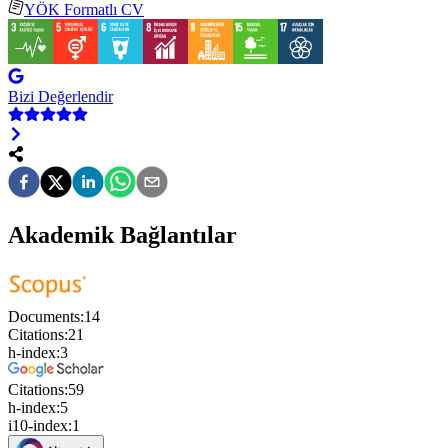
YÖK Formatlı CV
Bizi Değerlendir
Akademik Bağlantılar
Documents:
14
Citations:
21
h-index:
3
Citations:
59
h-index:
5
i10-index:
1