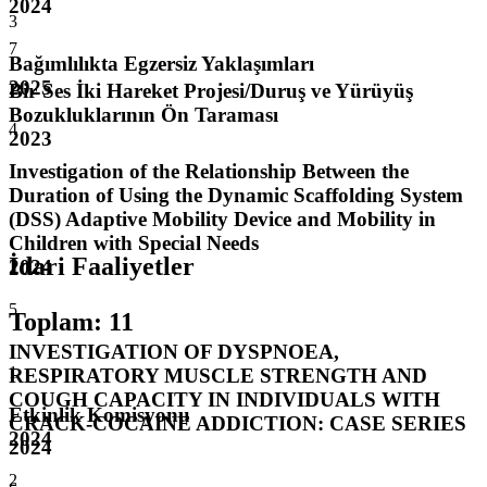
2024
3
7
Bağımlılıkta Egzersiz Yaklaşımları
2025
Bir Ses İki Hareket Projesi/Duruş ve Yürüyüş
Bozukluklarının Ön Taraması
4
2023
Investigation of the Relationship Between the
Duration of Using the Dynamic Scaffolding System
(DSS) Adaptive Mobility Device and Mobility in
Children with Special Needs
İdari Faaliyetler
2024
5
Toplam
:
11
INVESTIGATION OF DYSPNOEA,
1
RESPIRATORY MUSCLE STRENGTH AND
COUGH CAPACITY IN INDIVIDUALS WITH
Etkinlik Komisyonu
CRACK-COCAINE ADDICTION: CASE SERIES
2024
2024
2