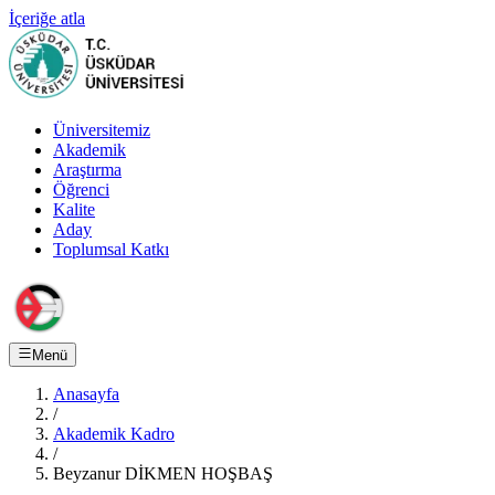
İçeriğe atla
Üniversitemiz
Akademik
Araştırma
Öğrenci
Kalite
Aday
Toplumsal Katkı
Menü
Anasayfa
/
Akademik Kadro
/
Beyzanur DİKMEN HOŞBAŞ