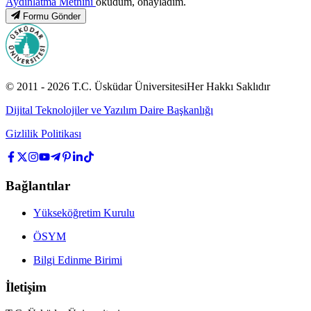
Aydınlatma Metnini
okudum, onayladım.
Formu Gönder
© 2011 -
2026
T.C.
Üsküdar Üniversitesi
Her Hakkı Saklıdır
Dijital Teknolojiler ve Yazılım Daire Başkanlığı
Gizlilik Politikası
Bağlantılar
Yükseköğretim Kurulu
ÖSYM
Bilgi Edinme Birimi
İletişim