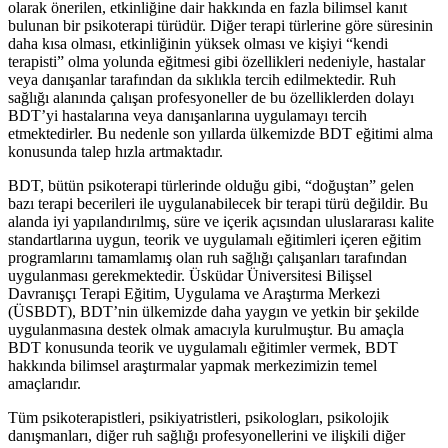
olarak önerilen, etkinliğine dair hakkında en fazla bilimsel kanıt
bulunan bir psikoterapi türüdür. Diğer terapi türlerine göre süresinin
daha kısa olması, etkinliğinin yüksek olması ve kişiyi “kendi
terapisti” olma yolunda eğitmesi gibi özellikleri nedeniyle, hastalar
veya danışanlar tarafından da sıklıkla tercih edilmektedir. Ruh
sağlığı alanında çalışan profesyoneller de bu özelliklerden dolayı
BDT’yi hastalarına veya danışanlarına uygulamayı tercih
etmektedirler. Bu nedenle son yıllarda ülkemizde BDT eğitimi alma
konusunda talep hızla artmaktadır.
BDT, bütün psikoterapi türlerinde olduğu gibi, “doğuştan” gelen
bazı terapi becerileri ile uygulanabilecek bir terapi türü değildir. Bu
alanda iyi yapılandırılmış, süre ve içerik açısından uluslararası kalite
standartlarına uygun, teorik ve uygulamalı eğitimleri içeren eğitim
programlarını tamamlamış olan ruh sağlığı çalışanları tarafından
uygulanması gerekmektedir. Üsküdar Üniversitesi Bilişsel
Davranışçı Terapi Eğitim, Uygulama ve Araştırma Merkezi
(ÜSBDT), BDT’nin ülkemizde daha yaygın ve yetkin bir şekilde
uygulanmasına destek olmak amacıyla kurulmuştur. Bu amaçla
BDT konusunda teorik ve uygulamalı eğitimler vermek, BDT
hakkında bilimsel araştırmalar yapmak merkezimizin temel
amaçlarıdır.
Tüm psikoterapistleri, psikiyatristleri, psikologları, psikolojik
danışmanları, diğer ruh sağlığı profesyonellerini ve ilişkili diğer