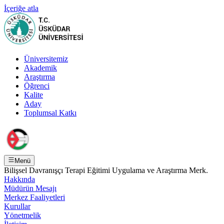
İçeriğe atla
Üniversitemiz
Akademik
Araştırma
Öğrenci
Kalite
Aday
Toplumsal Katkı
Menü
Bilişsel Davranışçı Terapi Eğitimi Uygulama ve Araştırma Merk.
Hakkında
Müdürün Mesajı
Merkez Faaliyetleri
Kurullar
Yönetmelik