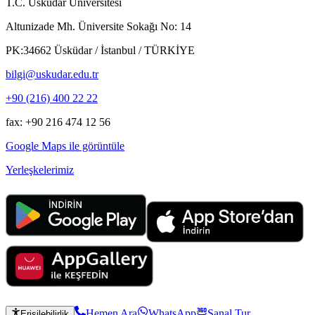
T.C. Üsküdar Üniversitesi
Altunizade Mh. Üniversite Sokağı No: 14
PK:34662 Üsküdar / İstanbul / TÜRKİYE
bilgi@uskudar.edu.tr
+90 (216) 400 22 22
fax: +90 216 474 12 56
Google Maps ile görüntüle
Yerleşkelerimiz
Hemen Ara
WhatsApp
Sanal Tur
Erişilebilirlik