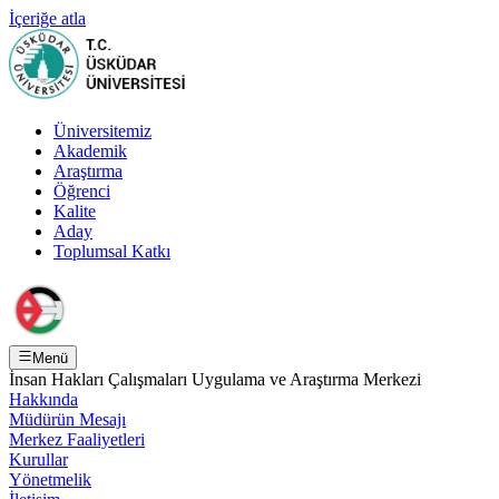
İçeriğe atla
Üniversitemiz
Akademik
Araştırma
Öğrenci
Kalite
Aday
Toplumsal Katkı
Menü
İnsan Hakları Çalışmaları Uygulama ve Araştırma Merkezi
Hakkında
Müdürün Mesajı
Merkez Faaliyetleri
Kurullar
Yönetmelik