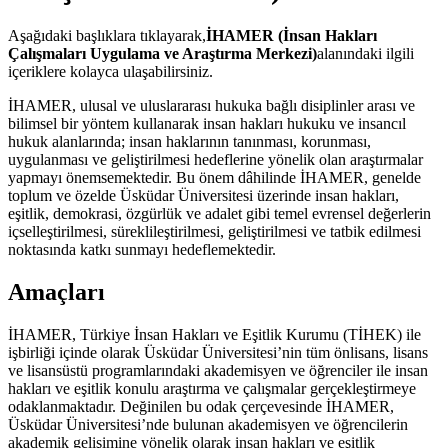
Aşağıdaki başlıklara tıklayarak,
İHAMER (İnsan Hakları
Çalışmaları Uygulama ve Araştırma Merkezi)
alanındaki ilgili
içeriklere kolayca ulaşabilirsiniz.
İHAMER, ulusal ve uluslararası hukuka bağlı disiplinler arası ve
bilimsel bir yöntem kullanarak insan hakları hukuku ve insancıl
hukuk alanlarında; insan haklarının tanınması, korunması,
uygulanması ve geliştirilmesi hedeflerine yönelik olan araştırmalar
yapmayı önemsemektedir. Bu önem dâhilinde İHAMER, genelde
toplum ve özelde Üsküdar Üniversitesi üzerinde insan hakları,
eşitlik, demokrasi, özgürlük ve adalet gibi temel evrensel değerlerin
içselleştirilmesi, süreklileştirilmesi, geliştirilmesi ve tatbik edilmesi
noktasında katkı sunmayı hedeflemektedir.
Amaçları
İHAMER, Türkiye İnsan Hakları ve Eşitlik Kurumu (TİHEK) ile
işbirliği içinde olarak Üsküdar Üniversitesi’nin tüm önlisans, lisans
ve lisansüstü programlarındaki akademisyen ve öğrenciler ile insan
hakları ve eşitlik konulu araştırma ve çalışmalar gerçekleştirmeye
odaklanmaktadır. Değinilen bu odak çerçevesinde İHAMER,
Üsküdar Üniversitesi’nde bulunan akademisyen ve öğrencilerin
akademik gelişimine yönelik olarak insan hakları ve eşitlik