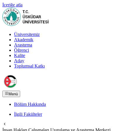
İçeriğe atla
Üniversitemiz
Akademik
Araştırma
Öğrenci
Kalite
Aday
Toplumsal Katkı
Menü
Bölüm Hakkında
İlgili Fakülteler
İnsan Hakları Çalışmaları Uygulama ve Araştırma Merkezi