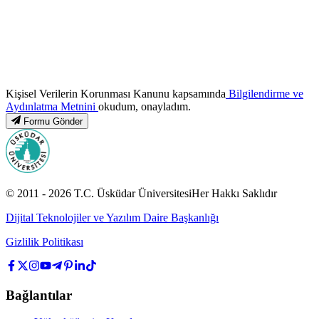
Kişisel Verilerin Korunması Kanunu kapsamında
Bilgilendirme ve
Aydınlatma Metnini
okudum, onayladım.
Formu Gönder
© 2011 -
2026
T.C.
Üsküdar Üniversitesi
Her Hakkı Saklıdır
Dijital Teknolojiler ve Yazılım Daire Başkanlığı
Gizlilik Politikası
Bağlantılar