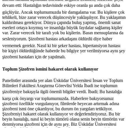
devam etti: Hastalığın tedavisinde eskiye oranla şu anda çok daha
güçlüyüz. Ancak toplumumuzda bir damgalama var. Bu kişilere çok
tehlikeli, bize zarar verecek düşüncesiyle yaklaşılıyor. Bu yaklaşımın
kaldırılması gerekiyor. Dünya çapında buluş yapmış, önemli sanat
eserleri ortaya koymuş ve insanlığa büyük faydalar sağlamış kişiler
var. Zarar verecek bir tarafı yok bu kişilerin. Basın mensuplarına da
sesleniyorum. Şizofreni hastası arkadaşını öldürdü diye haber
vermemek gerekir. Nasıl ki bir şeker hastası, hipertansiyon hastası
bir kişiyi öldürdüğünde haberde bu bilgiye yer verilmiyorsa aynı şey
şizofreni hastaları için de yapılmalı.
Toplum Şizofren ismini hakaret olarak kullanıyor
Panelistler arasında yer alan Üsküdar Üniversitesi İnsan ve Toplum
Bilimleri Fakültesi Araştırma Görevlisi Yelda İbadi ise toplumun
şizofreniye bakışıyla ilgili önemli bilgiler verdi. İbadi; Bu hastalığa
karşı çok önyargı var toplumumuzda. Haberlere bakıyorsunuz
şizofreni özellikle vurgulanıyor, filmlerde heyecan artırmak adına
şizofreni ismi öne çıkarılıyor, bu durum ön yargıları tetikliyor.
Şizofreniyi hakaret olarak kullanıyor ve değerlendiriyoruz. Bu bir
beyin hastalığı, nasıl ki beyin tümörü olana senin beyin tümörün var
denmiyorsa şizofreni için de aynı şey. Biz Üsküdar Üniversitesi