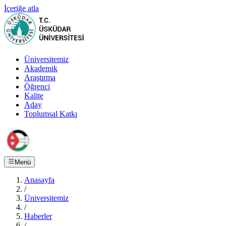
İçeriğe atla
Üniversitemiz
Akademik
Araştırma
Öğrenci
Kalite
Aday
Toplumsal Katkı
Menü
Anasayfa
/
Üniversitemiz
/
Haberler
/