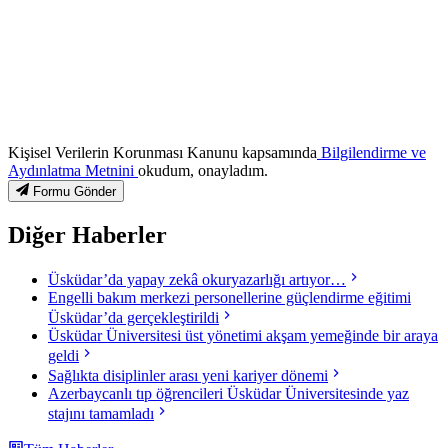
Kişisel Verilerin Korunması Kanunu kapsamında
Bilgilendirme ve
Aydınlatma Metnini
okudum, onayladım.
Formu Gönder
Diğer Haberler
Üsküdar’da yapay zekâ okuryazarlığı artıyor…
Engelli bakım merkezi personellerine güçlendirme eğitimi
Üsküdar’da gerçekleştirildi
Üsküdar Üniversitesi üst yönetimi akşam yemeğinde bir araya
geldi
Sağlıkta disiplinler arası yeni kariyer dönemi
Azerbaycanlı tıp öğrencileri Üsküdar Üniversitesinde yaz
stajını tamamladı