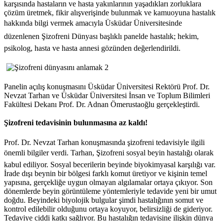
karşısında hastaların ve hasta yakınlarının yaşadıkları zorluklara
çözüm üretmek, fikir alışverişinde bulunmak ve kamuoyuna hastalık
hakkında bilgi vermek amacıyla Üsküdar Üniversitesinde
düzenlenen Şizofreni Dünyası başlıklı panelde hastalık; hekim,
psikolog, hasta ve hasta annesi gözünden değerlendirildi.
Panelin açılış konuşmasını Üsküdar Üniversitesi Rektörü Prof. Dr.
Nevzat Tarhan ve Üsküdar Üniversitesi İnsan ve Toplum Bilimleri
Fakültesi Dekanı Prof. Dr. Adnan Ömerustaoğlu gerçekleştirdi.
Şizofreni tedavisinin bulunmasına az kaldı!
Prof. Dr. Nevzat Tarhan konuşmasında şizofreni tedavisiyle ilgili
önemli bilgiler verdi. Tarhan, Şizofreni sosyal beyin hastalığı olarak
kabul ediliyor. Sosyal becerilerin beyinde biyokimyasal karşılığı var.
İrade dışı beynin bir bölgesi farklı komut üretiyor ve kişinin temel
yapısına, gerçekliğe uygun olmayan algılamalar ortaya çıkıyor. Son
dönemlerde beyin görüntüleme yöntemleriyle tedavide yeni bir umut
doğdu. Beyindeki biyolojik bulgular şimdi hastalığının somut ve
kontrol edilebilir olduğunu ortaya koyuyor, belirsizliği de gideriyor.
Tedaviye ciddi katkı sağlıyor. Bu hastalığın tedavisine ilişkin dünya