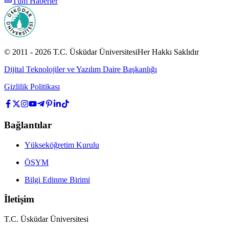
Tüm Haberler
© 2011 -
2026
T.C.
Üsküdar Üniversitesi
Her Hakkı Saklıdır
Dijital Teknolojiler ve Yazılım Daire Başkanlığı
Gizlilik Politikası
Bağlantılar
Yükseköğretim Kurulu
ÖSYM
Bilgi Edinme Birimi
İletişim
T.C. Üsküdar Üniversitesi