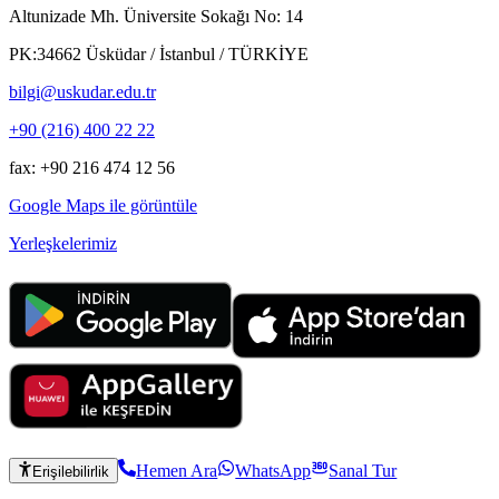
Altunizade Mh. Üniversite Sokağı No: 14
PK:34662 Üsküdar / İstanbul / TÜRKİYE
bilgi@uskudar.edu.tr
+90 (216) 400 22 22
fax: +90 216 474 12 56
Google Maps ile görüntüle
Yerleşkelerimiz
Hemen Ara
WhatsApp
Sanal Tur
Erişilebilirlik