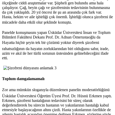
ölçeğinde ciddi araştırmalar var. Şüpheli gen bulundu ama hala
çalışılıyor. Çağ, beyin çağı ve şizofreninin tedavisinin bulunmasına
da çok yaklaşıldı. 20 yıl öncesi ile şu an arasında çok fark var.
Hasta, hekim ve aile işbirliği çok önemli. İşbirliği olunca şizofreni ile
mücadele daha etkili olur şeklinde konuştu.
Panelde konuşmasını yapan Üsküdar Üniversitesi İnsan ve Toplum
Bilimleri Fakültesi Dekanı Prof. Dr. Adnan Ömerustaoğlu da
Hayatta hiçbir şeyin tek bir çözümü yoktur diyerek şizofreni
rahatsızlığının da hayatın zorluklarından biri olduğunu sabır, irade,
azim ve akıl ile her türlü sorunun üstesinden gelinebileceğini ifade
etti.
Toplum damgalamamalı
Zor ama mümkün sloganıyla düzenlenen panelin moderatörlüğünü
Üsküdar Üniversitesi Öğretim Üyesi Prof. Dr. Hüsnü Erkmen yaptı.
Erkmen, şizofreni hastalığının tedavisini bir süreç olarak
değerlendirerek bu sürecin hastanın ve yakınlarının hastalığı kabul
etmesiyle başlayacağının altını çizdi. Hasta yakınlarının özellikle de
ailenin hastalık açısından önemine değinen Erkmen, sözlerine şöyle