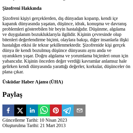
Şizofreni Hakkında
Şizofreni kişiyi gerçeklerden, dış dünyadan koparıp, kendi içe
kapanık dünyasında yaşatan, düşünce, idrak, konuşma ve davranış
problemleri gösterebilen bir beyin hastalığıdır. Düşünme, algılama
ve duygulanım bozukluklarıyla ilgilidir. Kişinin çevresinde olup
bitenleri değerlendirme biçimi, olaylara bakışı, diğer insanlarla ilişki
hastalığın etkisi ile tekrar şekillenmektedir. Şizofrenide kişi gerçek
dünya ile kendi bozulmuş düşünce dünyasını aynı anda ve
uyanıkken yaşar. Doğru algılama ve yorumlama biçimleri onun için
yabancıdır. Kişinin önceden değer verdiği kavramlar anlamsız hale
gelirken kendi dünyasında yarattığı değerler, korkular, düşünceler ön
plana çıkar.
Üsküdar Haber Ajansı (ÜHA)
Paylaş
Güncelleme Tarihi
:
10 Nisan 2023
Oluşturulma Tarihi
:
21 Mart 2013