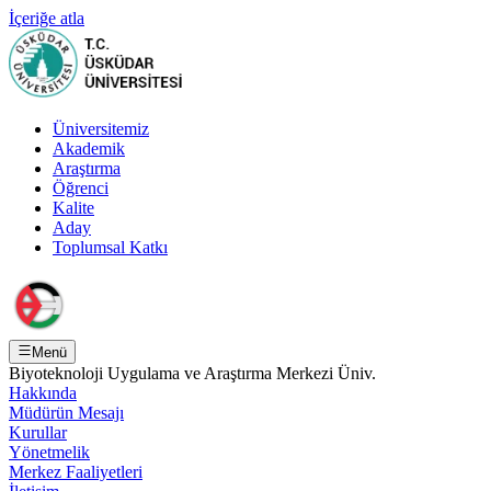
İçeriğe atla
Üniversitemiz
Akademik
Araştırma
Öğrenci
Kalite
Aday
Toplumsal Katkı
Menü
Biyoteknoloji Uygulama ve Araştırma Merkezi Üniv.
Hakkında
Müdürün Mesajı
Kurullar
Yönetmelik
Merkez Faaliyetleri